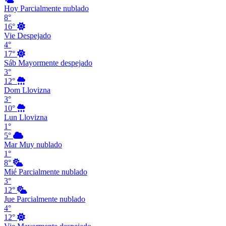
Hoy
Parcialmente nublado
8°
16°
Vie
Despejado
4°
17°
Sáb
Mayormente despejado
3°
12°
Dom
Llovizna
3°
10°
Lun
Llovizna
1°
5°
Mar
Muy nublado
1°
8°
Mié
Parcialmente nublado
3°
12°
Jue
Parcialmente nublado
4°
12°