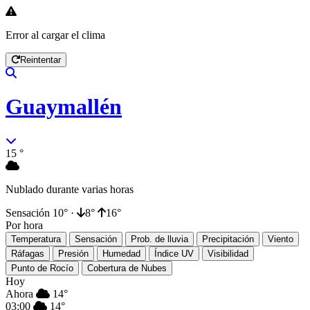
Error al cargar el clima
Reintentar
Guaymallén
15
°
Nublado durante varias horas
Sensación
10°
·
8°
16°
Por hora
Temperatura
Sensación
Prob. de lluvia
Precipitación
Viento
Ráfagas
Presión
Humedad
Índice UV
Visibilidad
Punto de Rocío
Cobertura de Nubes
Hoy
Ahora
14°
03:00
14°