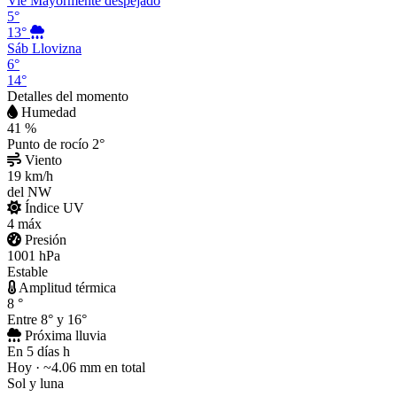
Vie
Mayormente despejado
5°
13°
Sáb
Llovizna
6°
14°
Detalles del momento
Humedad
41
%
Punto de rocío 2°
Viento
19
km/h
del NW
Índice UV
4
máx
Presión
1001
hPa
Estable
Amplitud térmica
8
°
Entre 8° y 16°
Próxima lluvia
En 5 días
h
Hoy · ~4.06 mm en total
Sol y luna