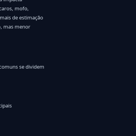
caros, mofo,
imais de estimação
o, mas menor
s comuns se dividem
cipais