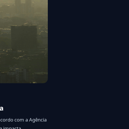
sa
cordo com a Agência
sa impacta