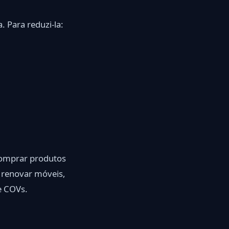
 Para reduzi-la:
comprar produtos
u renovar móveis,
de COVs.