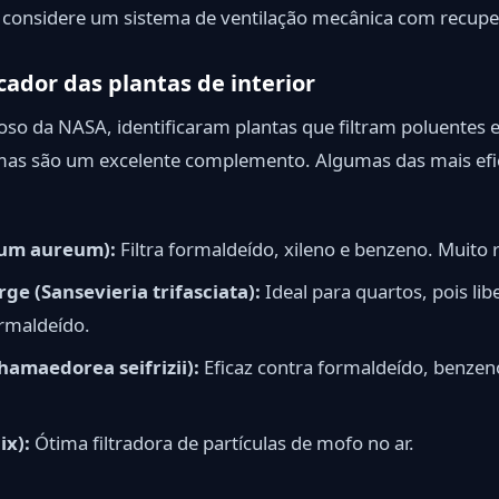
r, considere um sistema de ventilação mecânica com recupe
cador das plantas de interior
o da NASA, identificaram plantas que filtram poluentes es
 mas são um excelente complemento. Algumas das mais efic
num aureum):
Filtra formaldeído, xileno e benzeno. Muito r
ge (Sansevieria trifasciata):
Ideal para quartos, pois lib
ormaldeído.
hamaedorea seifrizii):
Eficaz contra formaldeído, benze
ix):
Ótima filtradora de partículas de mofo no ar.