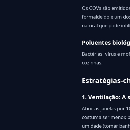
Os COVs são emitidos
formaldeído é um do
natural que pode infilt
Poluentes biológ
Bactérias, vírus e m
cozinhas.
Estratégias-c
1. Ventilação: A
Abrir as janelas por 
costuma ser menor, pe
umidade (tomar banho,