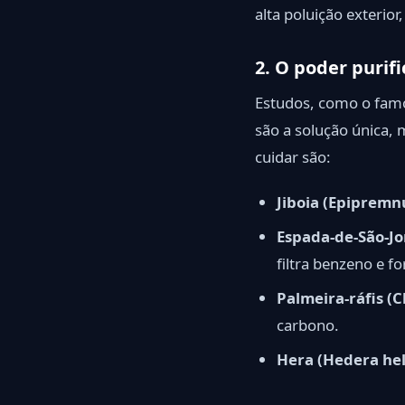
alta poluição exterio
2. O poder purifi
Estudos, como o famos
são a solução única,
cuidar são:
Jiboia (Epiprem
Espada-de-São-Jor
filtra benzeno e f
Palmeira-ráfis (C
carbono.
Hera (Hedera hel