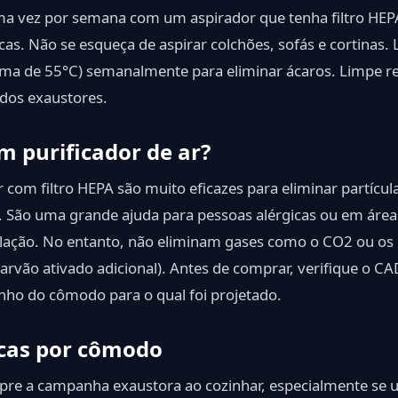
a vez por semana com um aspirador que tenha filtro HEPA
cas. Não se esqueça de aspirar colchões, sofás e cortinas.
ma de 55°C) semanalmente para eliminar ácaros. Limpe re
 dos exaustores.
m purificador de ar?
r com filtro HEPA são muito eficazes para eliminar partíc
a). São uma grande ajuda para pessoas alérgicas ou em ár
tilação. No entanto, não eliminam gases como o CO2 ou o
arvão ativado adicional). Antes de comprar, verifique o CA
anho do cômodo para o qual foi projetado.
icas por cômodo
re a campanha exaustora ao cozinhar, especialmente se us