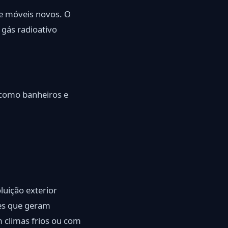
 e móveis novos. O
gás radioativo
 como banheiros e
luição exterior
des que geram
m climas frios ou com