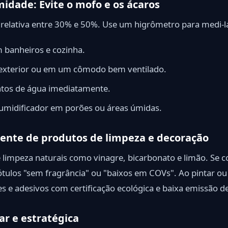
midade: Evite o mofo e os ácaros
elativa entre 30% e 50%. Use um higrômetro para medi-la.
 banheiros e cozinha.
 exterior ou em um cômodo bem ventilado.
tos de água imediatamente.
umidificador em porões ou áreas úmidas.
igente de produtos de limpeza e decoração
 limpeza naturais como vinagre, bicarbonato e limão. Se 
ótulos "sem fragrância" ou "baixos em COVs". Ao pintar o
zes e adesivos com certificação ecológica e baixa emissão 
ar e estratégica