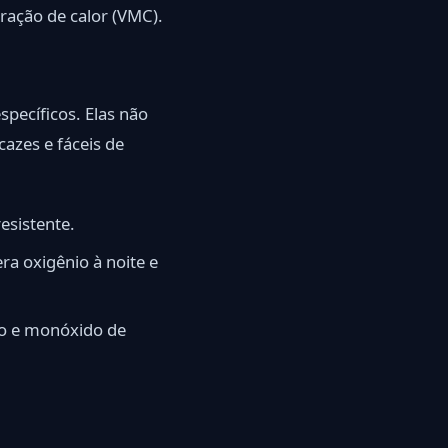
ração de calor (VMC).
pecíficos. Elas não
azes e fáceis de
esistente.
era oxigênio à noite e
no e monóxido de