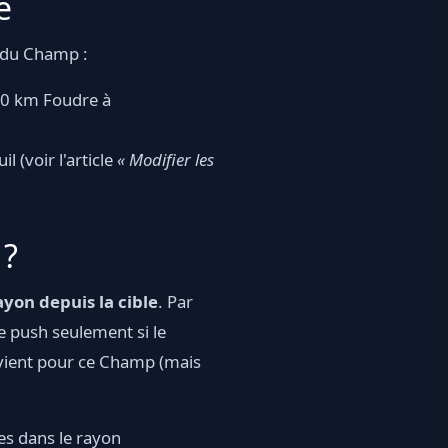
e
du Champ :
10 km Foudre à
 (voir l'article
« Modifier les
 ?
rayon depuis la cible
. Par
e push seulement si le
 vient pour ce Champ (mais
es dans le rayon