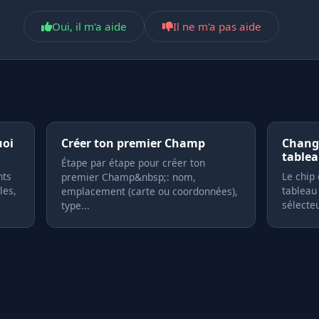
Oui, il m'a aide
Il ne m'a pas aide
uoi
Créer ton premier Champ
Change
table
Étape par étape pour créer ton
nts
Le chip
premier Champ&nbsp;: nom,
les,
tableau
emplacement (carte ou coordonnées),
sélecteu
type...