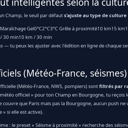
ut intelligentes selon la cultur
un Champ, le seuil par défaut
s'ajuste au type de culture
gerMaraîchage Gel0°C2°C3°C Grêle à proximité10 km15 km
/ 30 min10 km / 30 min
— tu peux les ajuster avec l'édition en ligne de chaque seuil
ficiels (Météo-France, séismes)
officielle (Météo-France, NWS, pompiers) sont
filtrés par 
n météo officiel » pour ton Champ en Bourgogne, tu reçois l
l ne couvre que Paris mais pas la Bourgogne, aucun push ne
e » si elle est active).
me : le preset « Séisme à proximité » recherche des séism