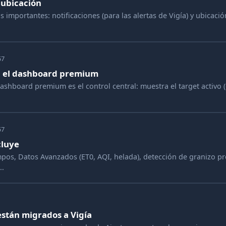
 ubicación
importantes: notificaciones (para las alertas de Vigía) y ubicació
57
en el dashboard premium
dashboard premium es el control central: muestra el target activo 
57
cluye
s, Datos Avanzados (ET0, AQI, helada), detección de granizo pro
..
están migrados a Vigía