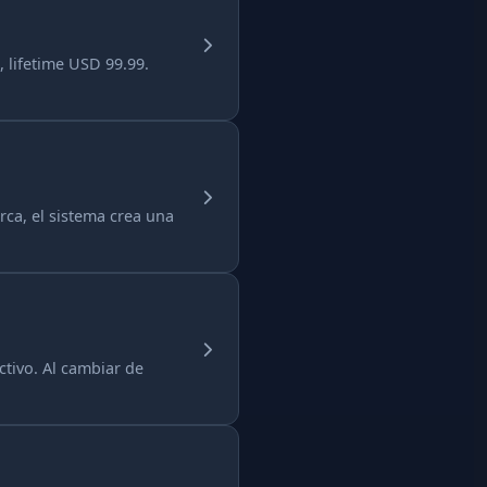
 lifetime USD 99.99.
rca, el sistema crea una
tivo. Al cambiar de