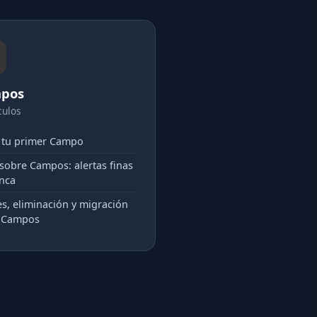
pos
culos
 tu primer Campo
 sobre Campos: alertas finas
inca
es, eliminación y migración
e Campos