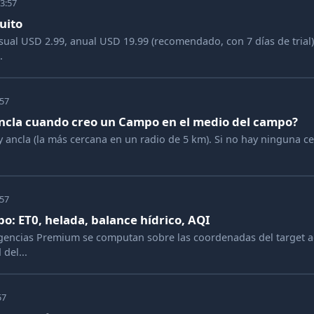
3:57
tuito
ual USD 2.99, anual USD 19.99 (recomendado, con 7 días de trial),
.
:57
ancla cuando creo un Campo en el medio del campo?
 ancla (la más cercana en un radio de 5 km). Si no hay ninguna ce
:57
: ET0, helada, balance hídrico, AQI
encias Premium se computan sobre las coordenadas del target ac
del...
57