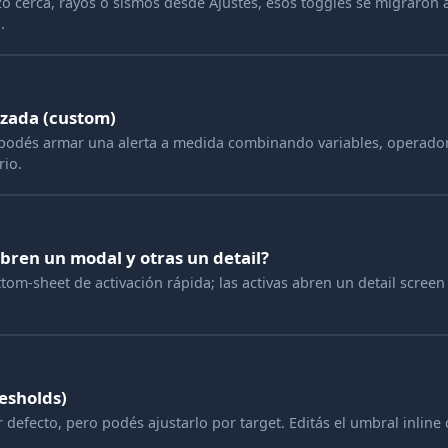
izo cerca, rayos o sismos desde Ajustes, esos toggles se migraron
.
izada (custom)
, podés armar una alerta a medida combinando variables, operado
rio.
bren un modal y otras un detail?
tom-sheet de activación rápida; las activas abren un detail screen
esholds)
defecto, pero podés ajustarlo por target. Editás el umbral inline d