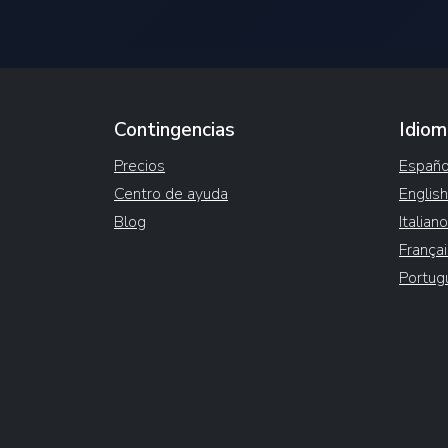
Contingencias
Idiom
Precios
Españo
Centro de ayuda
English
Blog
Italiano
Françai
Portug