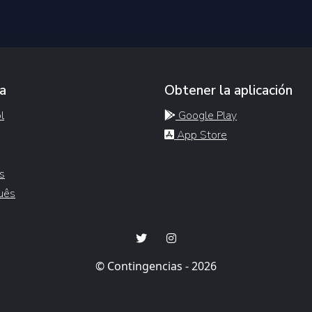
a
Obtener la aplicación
l
Google Play
App Store
s
uês
© Contingencias - 2026