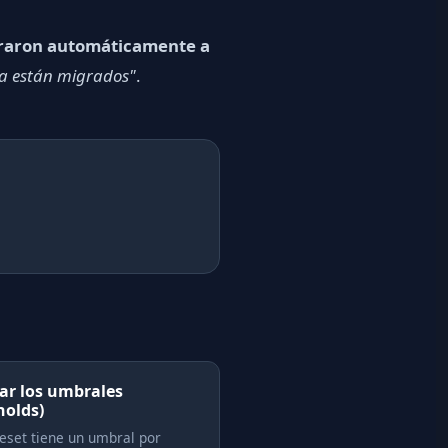
raron automáticamente a
 ya están migrados"
.
ar los umbrales
holds)
eset tiene un umbral por