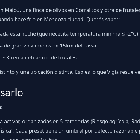
en Maipú, una finca de olivos en Corralitos y otra de fruta
uando hace frío en Mendoza ciudad. Querés saber:
elada esta noche (que necesita temperatura mínima ≤ -2°C)
da de granizo a menos de 15km del olivar
 ≥ 3 cerca del campo de frutales
tinto y una ubicación distinta. Eso es lo que Vigía resuelve
sarlo
a:
ara activar, organizadas en 5 categorías (Riesgo agrícola, Ra
física). Cada preset tiene un umbral por defecto razonable 
(ciudad, campos) y listo.