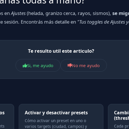
os en
Ajustes
(helada, granizo cerca, rayos, sismos),
se mig
te sesión. Encontrás más detalle en
"Tus toggles de Ajustes
Te resulto util este articulo?
Si, me ayudo
No me ayudo
os
Activar y desactivar presets
Cambi
(thres
Cómo activar un preset en uno o
ets
Cada pr
varios targets (ciudad, campos) y