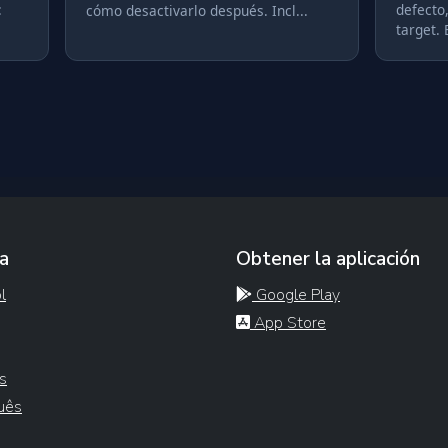
:
defecto
cómo desactivarlo después. Incl...
target. 
a
Obtener la aplicación
l
Google Play
App Store
s
uês