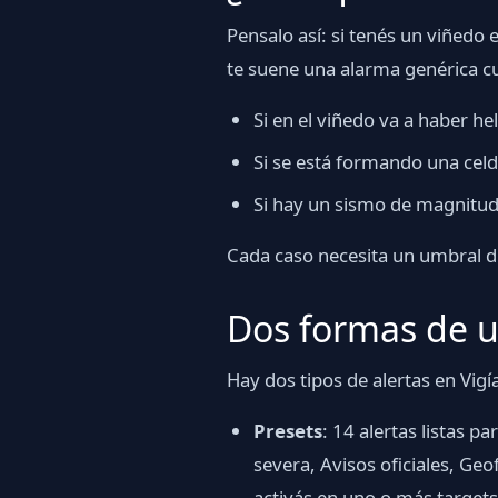
Pensalo así: si tenés un viñedo 
te suene una alarma genérica c
Si en el viñedo va a haber h
Si se está formando una cel
Si hay un sismo de magnitud
Cada caso necesita un umbral dis
Dos formas de u
Hay dos tipos de alertas en Vigí
Presets
: 14 alertas listas p
severa, Avisos oficiales, Geo
activás en uno o más targets 