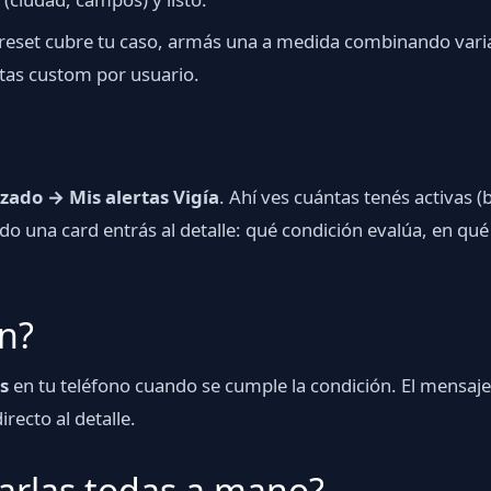
 preset cubre tu caso, armás una a medida combinando vari
rtas custom por usuario.
zado → Mis alertas Vigía
. Ahí ves cuántas tenés activas 
 una card entrás al detalle: qué condición evalúa, en qué t
n?
s
en tu teléfono cuando se cumple la condición. El mensaje i
irecto al detalle.
arlas todas a mano?